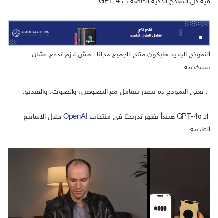
فيه كل النماذج الذكية الخاصة ب GPT-4
النموذج الجديد هايكون متاح للجميع مجانا.. مش لازم تدفع عشان
تستخدمه
، يعني النموذج ده بيقدر يتعامل مع النصوص، والصوت، والفيديو.
الـ GPT-4o هيبدأ يظهر تدريجيًا في منتجات
OpenAI
خلال الأسابيع
القادمة.