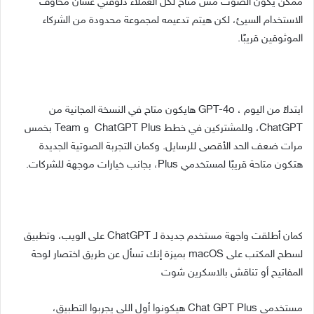
ممكن يكون الصوت مش متاح لكل العملاء دلوقتي عشان مخاوف
الاستخدام السيئ، لكن هيتم تدعيمه لمجموعة محدودة من الشركاء
الموثوقين قريبًا.
ابتداءً من اليوم ، GPT-4o هايكون متاح في النسخة المجانية من
ChatGPT، وللمشتركين في خطط ChatGPT Plus و Team بخمس
مرات ضعف الحد الأقصى للرسايل. وكمان التجربة الصوتية الجديدة
هتكون متاحة قريبًا لمستخدمي Plus، بجانب خيارات موجهة للشركات.
كمان أطلقت واجهة مستخدم جديدة لـ ChatGPT على الويب، وتطبيق
لسطح المكتب على macOS بميزة إنك تسأل عن طريق اختصار لوحة
المفاتيح أو تناقش بالاسكرين شوت
مستخدمي Chat GPT Plus هيكونوا أول اللي يجربوا التطبيق،