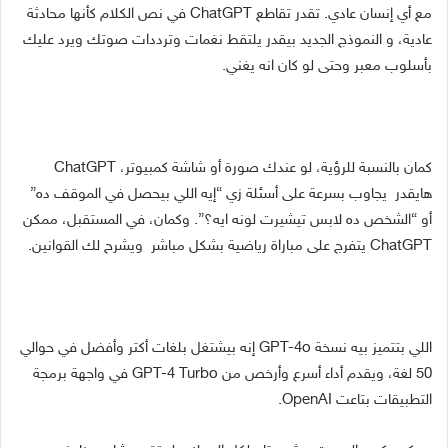
مع أي إنسان عادي. تقدر تقاطع ChatGPT في نص الكلام كأنها محادثة
عادية، و النموذج الجديد بيقدر يلتقط نغمات وترددات صوتك ويرد عليك
بأسلوب معبر وحتى لو كان انه يغني.
كمان بالنسبة للرؤية، لو عندك صورة أو شاشة كمبيوتر، ChatGPT
هايقدر يجاوب بسرعة على أسئلة زي “إيه اللي بيحصل في الموقف ده”
أو “الشخص ده لابس تيشيرت لونه ايه؟”. وكمان، في المستقبل، ممكن
ChatGPT يتفرج على مباراة رياضية بشكل مباشر ويشرح لك القوانين.
اللي بتتميز بيه نسخة GPT-4o إنه بيشتغل بلغات أكتر وأفضل في حوالي
50 لغة، ويقدم أداء أسرع وأرخص من GPT-4 Turbo في واجهة برمجة
التطبيقات بتاعت OpenAI.