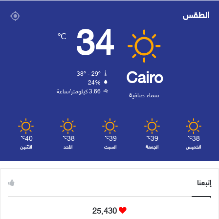
الطقس
34
℃
Cairo
38º - 29º
24%
3.66 كيلومتر/ساعة
سماء صافية
40
38
39
39
38
℃
℃
℃
℃
℃
الخميس
الجمعة
السبت
الأحد
الأثنين
إتبعنا
25٬430