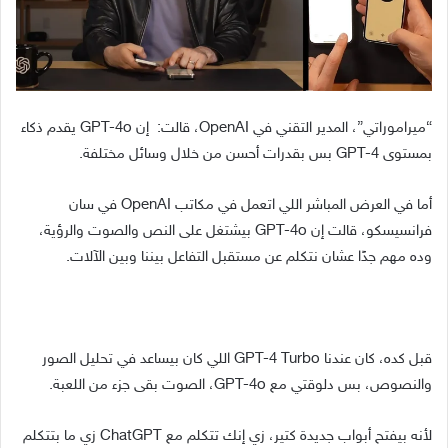
“ميراموراتي”، المدير التقني في OpenAI، قالت: إن GPT-4o يقدم ذكاء
بمستوى GPT-4 بس بقدرات أحسن من خلال وسائل مختلفة.
أما في العرض المباشر اللي اتعمل في مكاتب OpenAI في سان
فرانسيسكو، قالت إن GPT-4o بيشتغل على النص والصوت والرؤية،
وده مهم جدًا عشان نتكلم عن مستقبل التفاعل بيننا وبين الآلات.
قبل كده، كان عندنا GPT-4 Turbo اللي كان بيساعد في تحليل الصور
والنصوص، بس دلوقتي مع GPT-4o، الصوت بقى جزء من اللعبة.
لأنه بيفتح أبواب جديدة كتير، زي إنك تتكلم مع ChatGPT زي ما بتتكلم