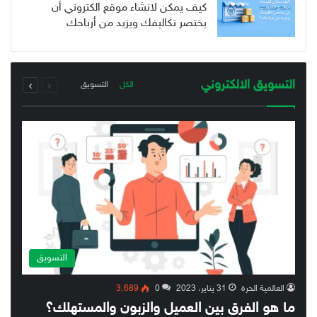
كيف يمكن لانشاء موقع الكتروني أن
يختصر تكاليفك ويزيد من أرباحك
السابقة
التالية
التسويق الالكتروني
الكل
التسويق
الصفحة
الصفحة
التسويق
العالمية الحرة
31 يناير، 2023
0
3٬689
ما هو الفرق بين العميل والزبون والمستهلك؟