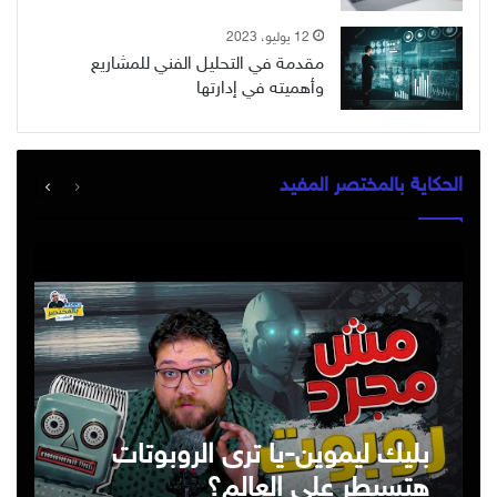
12 يوليو، 2023
مقدمة في التحليل الفني للمشاريع
وأهميته في إدارتها
السابقة
التالية
الحكاية بالمختصر المفيد
الصفحة
الصفحة
بليك ليموين-يا ترى الروبوتات
هتسيطر على العالم؟