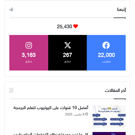
إتبعنا
25٬430
3٬163
267
22٬000
معجب
متابع
متابع
أخر المقالات
أفضل 10 قنوات على اليوتيوب لتعلم البرمجة
9 مارس، 2025
كل ما تريد معرفته نظام التوقعات الرياضية من