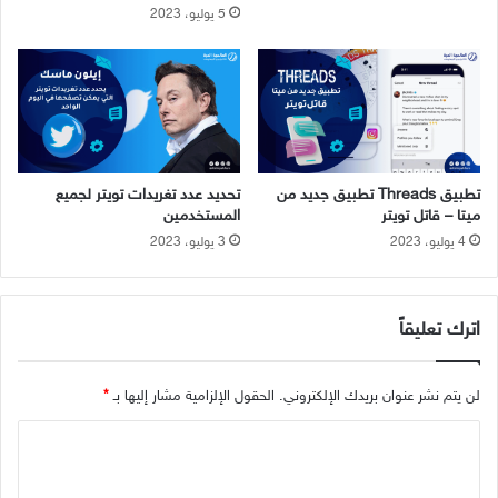
5 يوليو، 2023
ح
م
ل
ه
م
ا
ل
آ
تطبيق Threads تطبيق جديد من
تحديد عدد تغريدات تويتر لجميع
ن
ميتا – قاتل تويتر
المستخدمين
4 يوليو، 2023
3 يوليو، 2023
اترك تعليقاً
لن يتم نشر عنوان بريدك الإلكتروني.
الحقول الإلزامية مشار إليها بـ
*
ا
ل