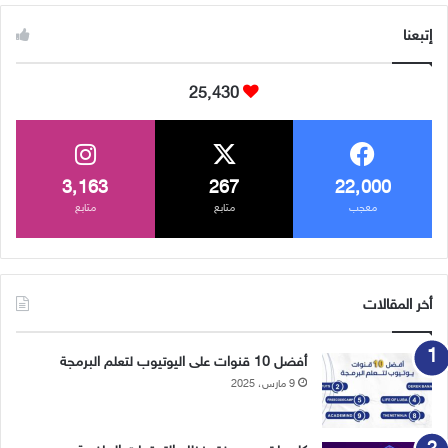
إتبعنا
25٬430
3٬163
267
22٬000
معجب
متابع
متابع
أخر المقالات
أفضل 10 قنوات على اليوتيوب لتعلم البرمجة
9 مارس، 2025