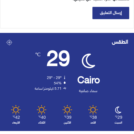
الطقس
29
℃
Cairo
29º - 29º
54%
5.71 كيلومتر/ساعة
سماء صافية
42
40
39
38
29
℃
℃
℃
℃
℃
السبت
الأحد
الأثنين
الثلاثاء
الأربعاء