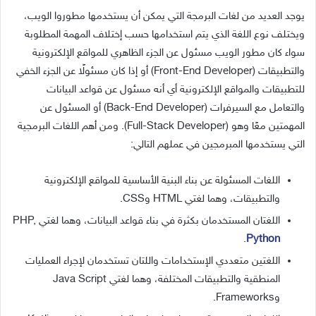
يوجد العديد من لغات البرمجة التي يمكن أن يستخدمها مطوروا الويب،
ويختلف نوع اللغة الذي يتم استخدامها حسب إختلاف المهمة المطلوبة
سواء كان مطور الويب مسئول عن الجزء الظاهري للمواقع الإلكترونية
والتطبيقات (Front-End Developer) أو إذا كان مسئولًا عن الجزء الخفي
للتطبيقات والمواقع الإلكترونية أي أنه مسئول عن قواعد البيانات
والتعامل مع السيرفرات (Back-End Developer) أو المسئول عن
المهمتين معًا وهو (Full-Stack Developer). ومن أهم اللغات البرمجية
التي يستخدمها المبرمجين في عملهم التالي:
اللغات المسئولة عن بناء البنية الأساسية للمواقع الإلكترونية
والتطبيقات، وهما لغتي HTML وCSS.
اللغتان المستخدمان بكثرة في بناء قواعد البيانات، وهما لغتي PHP,
.
Python
اللغتين متعددي الإستخدامات واللتان تستخدمان لإجراء العمليات
المنطقية والتطبيقات المختلفة، وهما لغتي Java Script
وFrameworks.