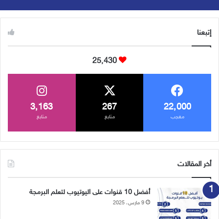
إتبعنا
25٬430
3٬163
267
22٬000
معجب
متابع
متابع
أخر المقالات
أفضل 10 قنوات على اليوتيوب لتعلم البرمجة
9 مارس، 2025