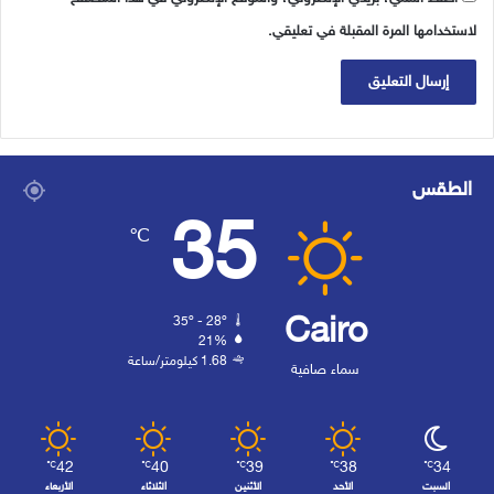
لاستخدامها المرة المقبلة في تعليقي.
الطقس
35
℃
Cairo
35º - 28º
21%
1.68 كيلومتر/ساعة
سماء صافية
42
40
39
38
34
℃
℃
℃
℃
℃
السبت
الأحد
الأثنين
الثلاثاء
الأربعاء