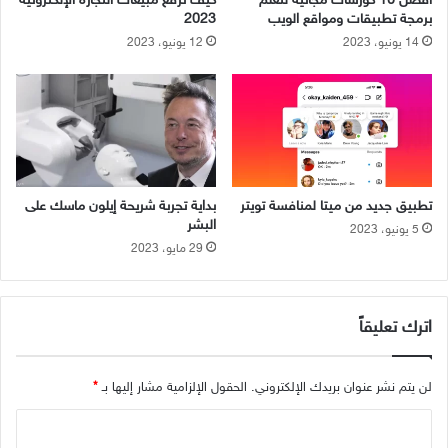
أفضل 10 كورسات مجانية لتعلم
كيف ترفع مبيعات التجارة الإلكترونية
ب
ب
برمجة تطبيقات ومواقع الويب
2023
د
و
14 يونيو، 2023
12 يونيو، 2023
ي
ن
ل
و
ل
ا
ـ
ل
G
م
o
س
o
ت
g
ه
تطبيق جديد من ميتا لمنافسة تويتر
بداية تجربة شريحة إيلون ماسك على
l
ل
البشر
5 يونيو، 2023
e
ك
29 مايو، 2023
؟
؟
اترك تعليقاً
لن يتم نشر عنوان بريدك الإلكتروني.
الحقول الإلزامية مشار إليها بـ
*
ا