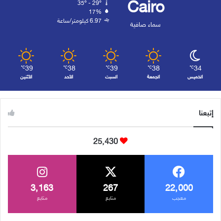
Cairo
35º - 29º
17%
6.97 كيلومتر/ساعة
سماء صافية
39
38
39
38
34
℃
℃
℃
℃
℃
الخميس
الجمعة
السبت
الأحد
الأثنين
إتبعنا
25٬430
3٬163
267
22٬000
معجب
متابع
متابع