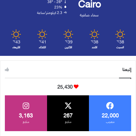
Cairo
38º - 28º
23%
2.3 كيلومتر/ساعة
سماء صافية
43
41
39
38
38
℃
℃
℃
℃
℃
السبت
الأحد
الأثنين
الثلاثاء
الأربعاء
إتبعنا
25٬430
3٬163
267
22٬000
معجب
متابع
متابع