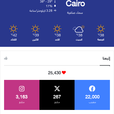
Cairo
38º - 29º
17%
3.28 كيلومتر/ساعة
سماء صافية
42
39
38
38
38
℃
℃
℃
℃
℃
الجمعة
السبت
الأحد
الأثنين
الثلاثاء
إتبعنا
25٬430
3٬163
267
22٬000
معجب
متابع
متابع