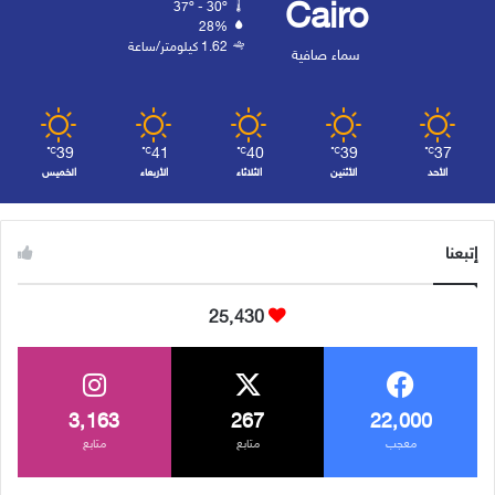
Cairo
37º - 30º
28%
1.62 كيلومتر/ساعة
سماء صافية
39
41
40
39
37
℃
℃
℃
℃
℃
الأحد
الأثنين
الثلاثاء
الأربعاء
الخميس
إتبعنا
25٬430
3٬163
267
22٬000
معجب
متابع
متابع