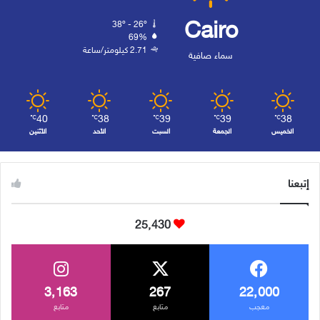
Cairo
38º - 26º
69%
2.71 كيلومتر/ساعة
سماء صافية
40
38
39
39
38
℃
℃
℃
℃
℃
الخميس
الجمعة
السبت
الأحد
الأثنين
إتبعنا
25٬430
3٬163
267
22٬000
معجب
متابع
متابع