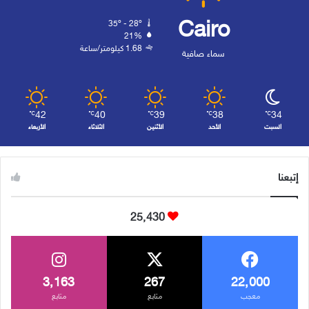
Cairo
35º - 28º
21%
1.68 كيلومتر/ساعة
سماء صافية
42
40
39
38
34
℃
℃
℃
℃
℃
السبت
الأحد
الأثنين
الثلاثاء
الأربعاء
إتبعنا
25٬430
3٬163
267
22٬000
معجب
متابع
متابع