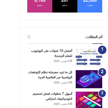
3٬163
267
22٬000
معجب
متابع
متابع
أخر المقالات
أفضل 10 قنوات على اليوتيوب
لتعلم البرمجة
9 مارس، 2025
كل ما تريد معرفته نظام التوقعات
الرياضية من العالمية الحرة
9 مارس، 2025
أسهل 7 خطوات لعمل تصميم
انفوجرافيك احترافي
9 مارس، 2025