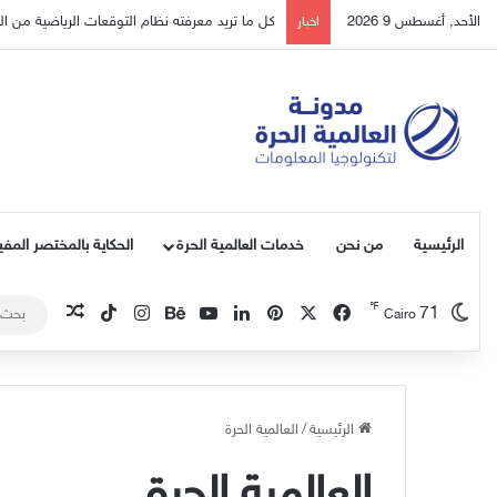
الأحد, أغسطس 9 2026
كل ما تريد معرفته نظام التوقعات الرياضية من الع
اخبار
الرئيسية
من نحن
خدمات العالمية الحرة
الحكاية بالمختصر المفي
℉
‫X
فيسبوك
بينتيريست
لينكدإن
‫YouTube
بيهانس
انستقرام
‫TikTok
71
مقال عشو
Cairo
الرئيسية
/
العالمية الحرة
العالمية الحرة