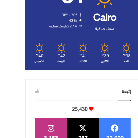
Cairo
38º - 30º
43%
2.14 كيلومتر/ساعة
سماء صافية
40
42
41
39
38
℃
℃
℃
℃
℃
الأحد
الأثنين
الثلاثاء
الأربعاء
الخميس
إتبعنا
25٬430