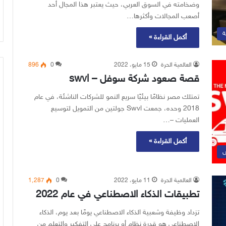
وضخامته في السوق العربي، حيث يعتبر هذا المجال أحد
أصعب المجالات وأكثرها…
ة
أكمل القراءة »
العالمية الحرة
15 مايو، 2022
0
896
قصة صعود شركة سوفل – swvl
تمتلك مصر نظامًا بيئيًا سريع النمو للشركات الناشئة، في عام
2018 وحده، جمعت Swvl جولتين من التمويل لتوسيع
العمليات –…
أكمل القراءة »
س
العالمية الحرة
11 مايو، 2022
0
1٬287
تطبيقات الذكاء الاصطناعي في عام 2022
تزداد وظيفة وشعبية الذكاء الاصطناعي يومًا بعد يوم، الذكاء
الاصطناعي هو قدرة نظام أو برنامج على التفكير والتعلم من