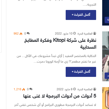
التجربة،…
أكمل القراءة »
ة
العالمية الحرة
10 مايو، 2022
0
962
نظرة على شركة Kitopi وفكرة المطابخ
السحابية
الحكاية بالمختصر المفيد | أزاي تبدأ مشروعك في الأكل .. من
غير ما تفتح مطعم؟! زي ما أزمة كورونا دمرت…
أكمل القراءة »
د
العالمية الحرة
8 مايو، 2022
0
1٬216
5 أدوات من أدوات البرمجة لا غنى عنها
لا تساعد أدوات البرمجة مطوري البرامج أو أي شخص تقني آخر