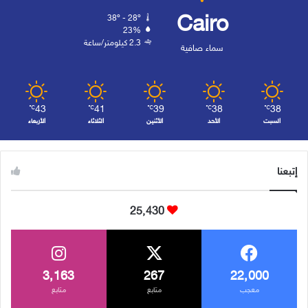
Cairo
38º - 28º
23%
2.3 كيلومتر/ساعة
سماء صافية
43
41
39
38
38
℃
℃
℃
℃
℃
السبت
الأحد
الأثنين
الثلاثاء
الأربعاء
إتبعنا
25٬430
3٬163
267
22٬000
معجب
متابع
متابع