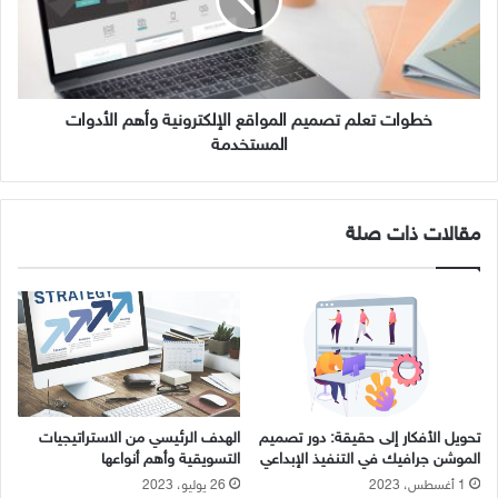
ي
ت
ل
ت
ا
ع
ل
ل
أ
م
ع
ت
خطوات تعلم تصميم المواقع الإلكترونية وأهم الأدوات
م
ص
المستخدمة
ا
م
ل
ي
ل
م
مقالات ذات صلة
ت
ا
ح
ل
س
م
ي
و
ن
ا
ا
ق
س
ع
ت
ا
ر
ل
تحويل الأفكار إلى حقيقة: دور تصميم
الهدف الرئيسي من الاستراتيجيات
ا
إ
الموشن جرافيك في التنفيذ الإبداعي
التسويقية وأهم أنواعها
ت
ل
1 أغسطس، 2023
26 يوليو، 2023
ي
ك