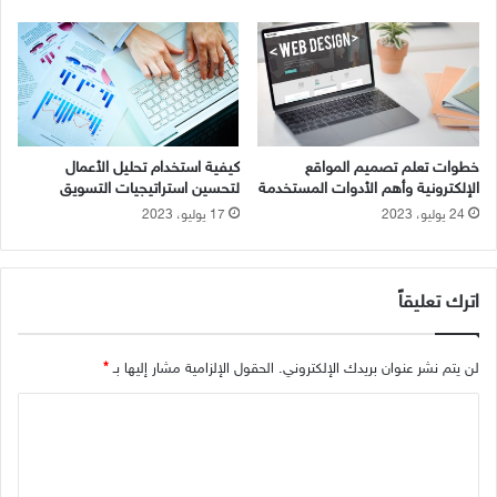
ج
ت
ي
ر
ا
و
ت
ن
ا
ي
ل
ة
ت
و
خطوات تعلم تصميم المواقع
كيفية استخدام تحليل الأعمال
س
أ
الإلكترونية وأهم الأدوات المستخدمة
لتحسين استراتيجيات التسويق
و
ه
24 يوليو، 2023
17 يوليو، 2023
ي
م
ق
ا
ل
أ
اترك تعليقاً
د
و
ا
لن يتم نشر عنوان بريدك الإلكتروني.
الحقول الإلزامية مشار إليها بـ
*
ت
ا
ا
ل
ل
م
ت
س