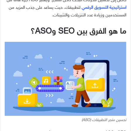
خاص إلى تحسين محركات البحث داخل المتجر. ويعتبر ASO جزءًا هامًا من
استراتيجية التسويق الرقمي
لتطبيقك، حيث يساعد على جذب المزيد من
المستخدمين وزيادة عدد التنزيلات والتثبيتات.
ما هو الفرق بين SEO وASO؟
تحسين متجر التطبيقات (ASO)