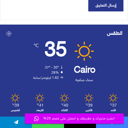
الطقس
35
℃
Cairo
37º - 30º
28%
1.62 كيلومتر/ساعة
سماء صافية
39
41
40
39
37
℃
℃
℃
℃
℃
الأحد
الأثنين
الثلاثاء
الأربعاء
الخميس
انشئ متجرك و تطبيقك و احصل علي خصم 25%