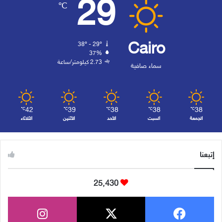
29
℃
Cairo
38º - 29º
37%
2.73 كيلومتر/ساعة
سماء صافية
42
39
38
38
38
℃
℃
℃
℃
℃
الجمعة
السبت
الأحد
الأثنين
الثلاثاء
إتبعنا
25٬430