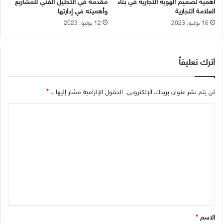
أهمية تصميم الهوية التجارية في بناء
مقدمة في التحليل الفني للمشاريع
م
B
العلامة التجارية
وأهميته في إدارتها
س
u
16 يوليو، 2023
12 يوليو، 2023
ت
s
خ
i
د
n
م
e
اترك تعليقاً
ة
s
s
D
لن يتم نشر عنوان بريدك الإلكتروني.
الحقول الإلزامية مشار إليها بـ
*
e
ا
v
e
ل
l
ت
o
p
ع
m
ل
e
ي
n
t
ق
)
*
الاسم
*